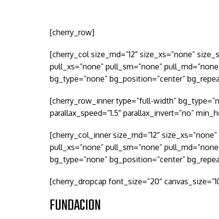
[cherry_row]
[cherry_col size_md=”12″ size_xs=”none” size
pull_xs=”none” pull_sm=”none” pull_md=”none
bg_type=”none” bg_position=”center” bg_repea
[cherry_row_inner type=”full-width” bg_type=”
parallax_speed=”1.5″ parallax_invert=”no” min_h
[cherry_col_inner size_md=”12″ size_xs=”none
pull_xs=”none” pull_sm=”none” pull_md=”none
bg_type=”none” bg_position=”center” bg_repea
[cherry_dropcap font_size=”20″ canvas_size=”10
FUNDACION