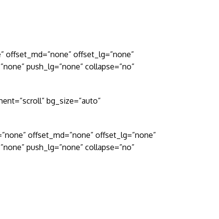
e” offset_md=”none” offset_lg=”none”
”none” push_lg=”none” collapse=”no”
ent=”scroll” bg_size=”auto”
=”none” offset_md=”none” offset_lg=”none”
”none” push_lg=”none” collapse=”no”