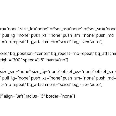
_sm=”none” size_lg=”none” offset_xs=”none” offset_sm=”non
” pull_lg=”none” push_xs=”none” push_sm=”none” push_md=
t=”no-repeat” bg_attachment=”scroll” bg_size=”auto”]
none” bg_position=”center” bg_repeat=”no-repeat” bg_attachm
eight=”300″ speed=”1.5″ invert=”no”]
” size_sm=”none” size_lg=”none” offset_xs=”none” offset_sm
” pull_lg=”none” push_xs=”none” push_sm=”none” push_md=
t=”no-repeat” bg_attachment=”scroll” bg_size=”auto”]
″ align=”left” radius=”5″ border=”none”]